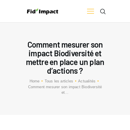
ACCUEIL
Comment mesurer son
LABELS, EVALUATIONS ET
impact Biodiversité et
DÉMARCHES RSE
mettre en place un plan
SOCIÉTÉ À MISSION
d’actions ?
CLIMAT
REPORTING
Home
Tous les articles
Actualités
RESSOURCES
Comment mesurer son impact Biodiversité
et...
NOS ENGAGEMENTS
CONTACT