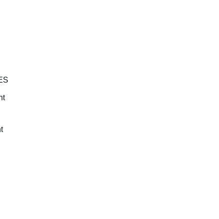
GES
nt
t