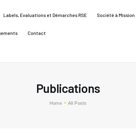
ACCUEIL
Labels, Evaluations et Démarches RSE
Société à Mission
LABELS, EVALUATIONS
gements
Contact
ET DÉMARCHES RSE
SOCIÉTÉ À MISSION
CLIMAT
REPORTING
Publications
RESSOURCES
Home
All Posts
NOS ENGAGEMENTS
CONTACT